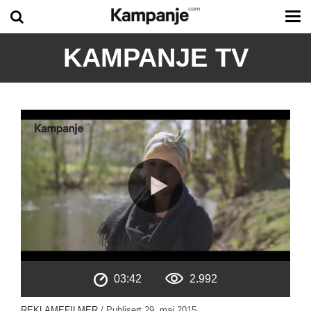
Tog
me
KAMPANJE TV
03:42
2.992
REKLAMEFILMER
/ Publisert
29. mai 2015