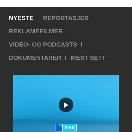
NYESTE
REPORTASJER
REKLAMEFILMER
VIDEO- OG PODCASTS
DOKUMENTARER
MEST SETT