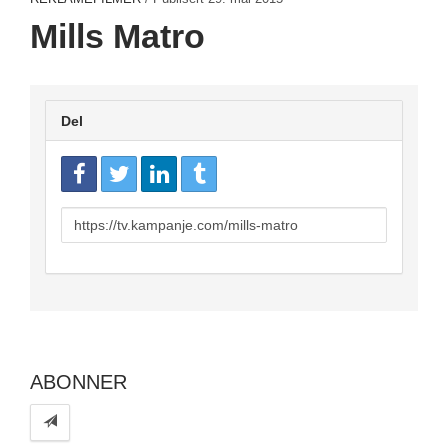
Mills Matro
Del
URL
to
share
ABONNER