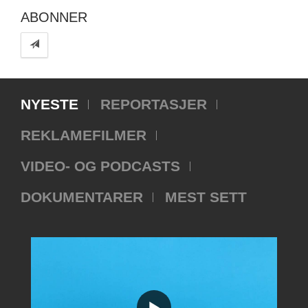
ABONNER
NYESTE
REPORTASJER
REKLAMEFILMER
VIDEO- OG PODCASTS
DOKUMENTARER
MEST SETT