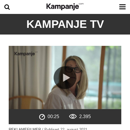
Tog
me
KAMPANJE TV
00:25
2.395
REKLAMEFILMER
/ Publisert
22. august 2021