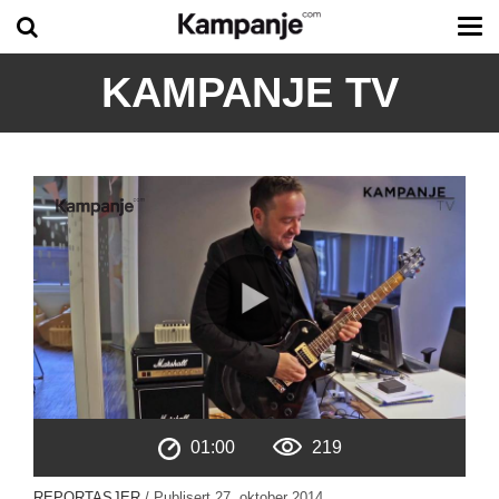
Tog
me
KAMPANJE TV
01:00
219
REPORTASJER
/ Publisert
27. oktober 2014