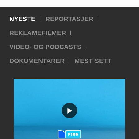
NYESTE
REPORTASJER
REKLAMEFILMER
VIDEO- OG PODCASTS
DOKUMENTARER
MEST SETT