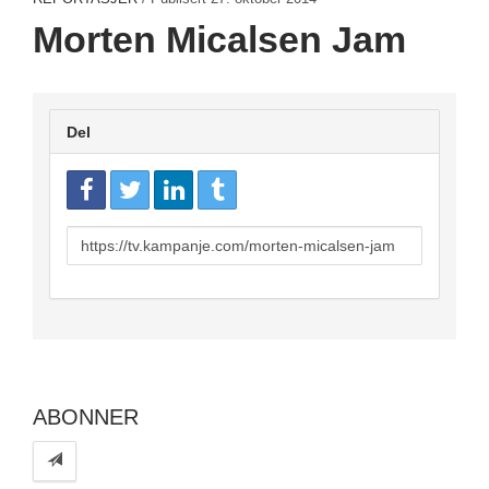
Morten Micalsen Jam
Del
URL
to
share
ABONNER