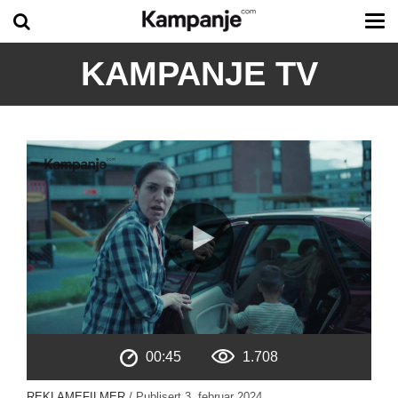
Tog
me
KAMPANJE TV
00:45
1.708
REKLAMEFILMER
/ Publisert
3. februar 2024