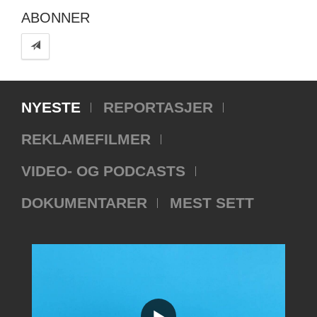
ABONNER
NYESTE
REPORTASJER
REKLAMEFILMER
VIDEO- OG PODCASTS
DOKUMENTARER
MEST SETT