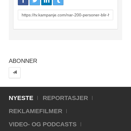
URL
to
share
ABONNER
NYESTE
REPORTASJER
REKLAMEFILMER
VIDEO- OG PODCASTS