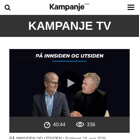
Tog
me
KAMPANJE TV
40:44
336
PÅ INNSIDEN OG UTSIDEN
/ Publisert
18. mai 2026