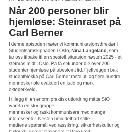
Når 200 personer blir
hjemløse: Steinraset på
Carl Berner
I denne episoden møter vi kommunikasjonsdirektør i
Studentsamskipnaden i Oslo,
Nina Langeland
, som
tar oss tilbake til en spesiell situasjon høsten 2025 - et
steinras midt i Oslo. På få sekunder ble over 200
studenter hjemløse på ubestemt tid. Fjellveggen bak
studentblokka på Carl Berner raste ut, og flere hundre
mennesker ble evakuert en kald og mørk
oktoberkveld.
I tillegg til en enorm praktisk utfordring måtte SiO
ivareta en stor gruppe
mennesker og raskt kommunisere med mange
interessenter. Nesten umiddelbart stilte
mediene spørsmål ved rassikring, sikkerhetskultur og
historikk. Burde varsler om rasfare vært