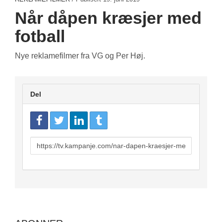
Når dåpen kræsjer med
fotball
Nye reklamefilmer fra VG og Per Høj.
Del
URL
to
share