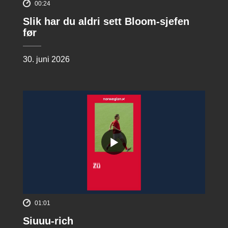
00:24
Slik har du aldri sett Bloom-sjefen
før
30. juni 2026
01:01
Siuuu-rich