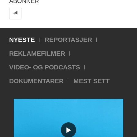
ABONNER
NYESTE
REPORTASJER
REKLAMEFILMER
VIDEO- OG PODCASTS
DOKUMENTARER
MEST SETT