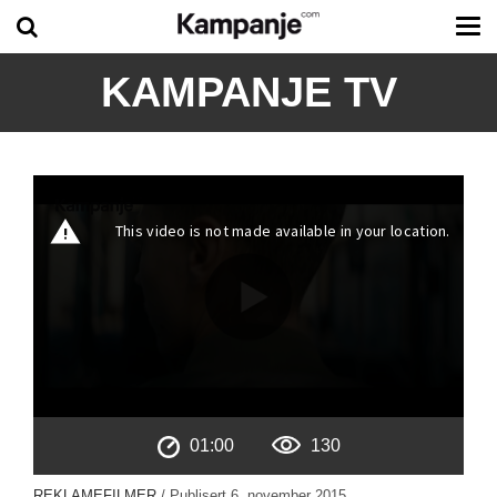
Tog
me
KAMPANJE TV
01:00
130
REKLAMEFILMER
/ Publisert
6. november 2015