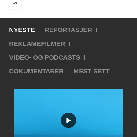
NYESTE
REPORTASJER
REKLAMEFILMER
VIDEO- OG PODCASTS
DOKUMENTARER
MEST SETT