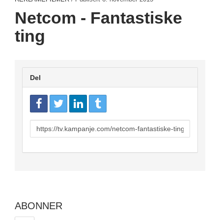
Netcom - Fantastiske
ting
Del
URL
to
share
ABONNER