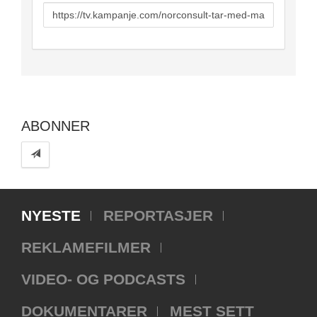
URL
to
share
ABONNER
NYESTE
REPORTASJER
REKLAMEFILMER
VIDEO- OG PODCASTS
DOKUMENTARER
MEST SETT