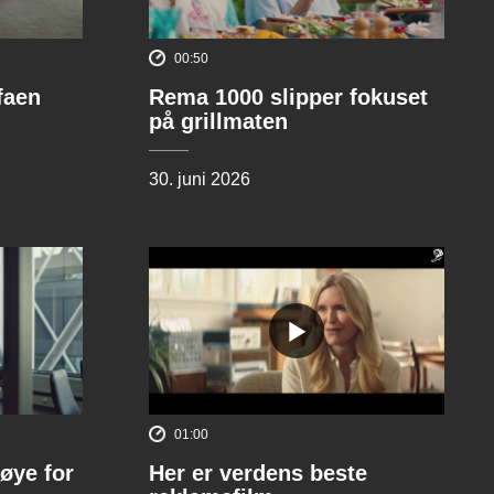
00:50
ofaen
Rema 1000 slipper fokuset
på grillmaten
30. juni 2026
01:00
øye for
Her er verdens beste