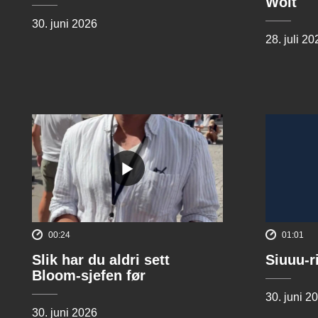
Wolt
30. juni 2026
28. juli 20
00:24
01:01
Slik har du aldri sett
Siuuu-r
Bloom-sjefen før
30. juni 2
30. juni 2026