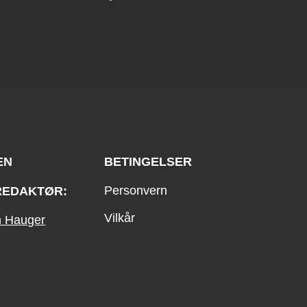
EN
BETINGELSER
Personvern
REDAKTØR:
Vilkår
an Hauger