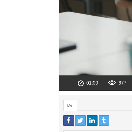
01:00
677
Del