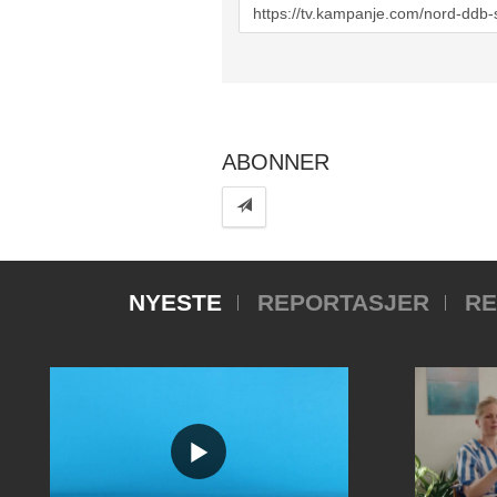
URL
to
share
ABONNER
NYESTE
REPORTASJER
RE