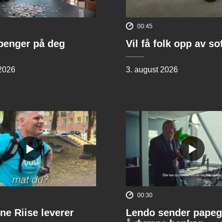
00:45
penger på deg
Vil få folk opp av s
 2026
3. august 2026
00:30
ne Riise leverer
Lendo sender papeg