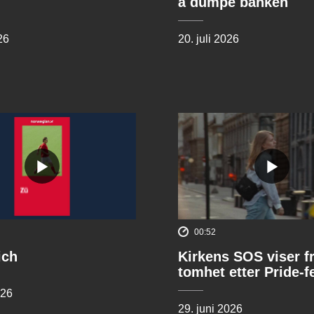
å dumpe banken
26
20. juli 2026
00:52
ich
Kirkens SOS viser f
tomhet etter Pride-f
026
29. juni 2026