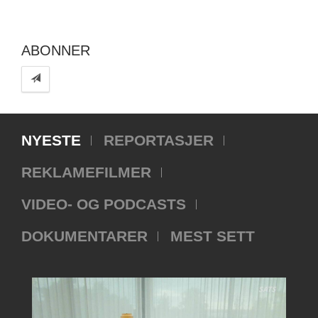
ABONNER
NYESTE
REPORTASJER
REKLAMEFILMER
VIDEO- OG PODCASTS
DOKUMENTARER
MEST SETT