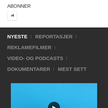
ABONNER
NYESTE
REPORTASJER
REKLAMEFILMER
VIDEO- OG PODCASTS
DOKUMENTARER
MEST SETT