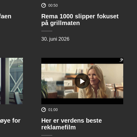
00:50
ofaen
Rema 1000 slipper fokuset
på grillmaten
30. juni 2026
01:00
øye for
Her er verdens beste
reklamefilm