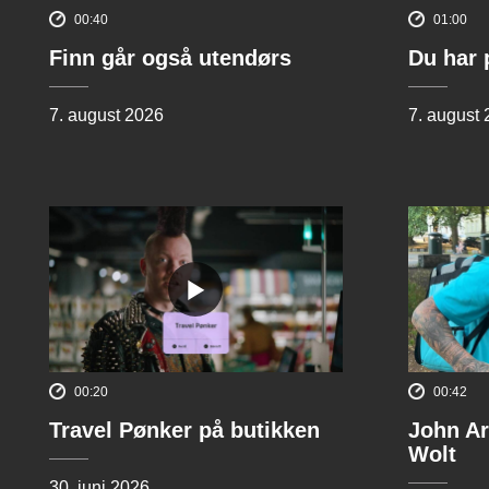
00:40
01:00
Finn går også utendørs
Du har 
7. august 2026
7. august
00:20
00:42
Travel Pønker på butikken
John Ar
Wolt
30. juni 2026