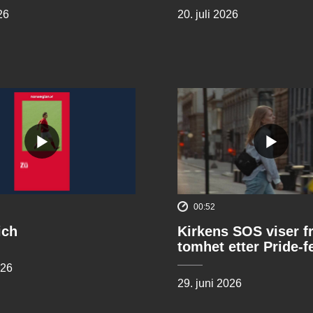
26
20. juli 2026
00:52
ich
Kirkens SOS viser f
tomhet etter Pride-f
026
29. juni 2026