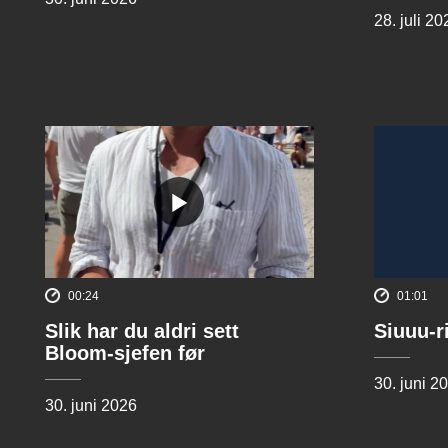
28. juli 20
00:24
01:01
Slik har du aldri sett
Siuuu-r
Bloom-sjefen før
30. juni 2
30. juni 2026