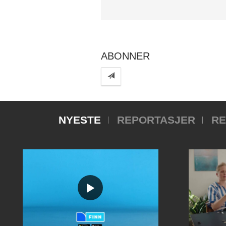
share
ABONNER
NYESTE
REPORTASJER
RE