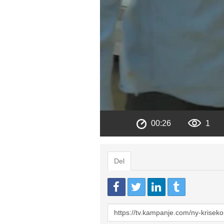
00:26
1
Del
URL
to