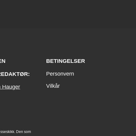
EN
BETINGELSER
Personvern
REDAKTØR:
Vilkår
an Hauger
esseskikk. Den som