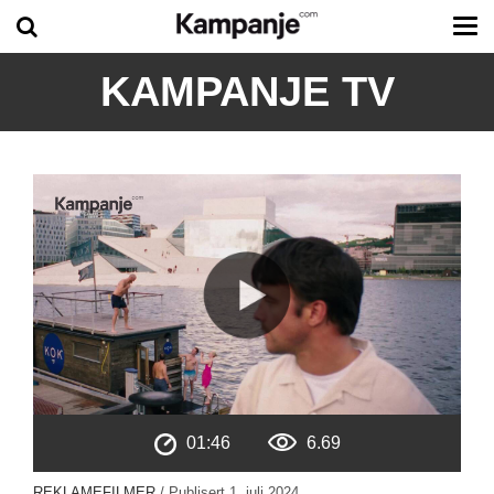
Tog
me
KAMPANJE TV
01:46
6.69
REKLAMEFILMER
/ Publisert
1. juli 2024