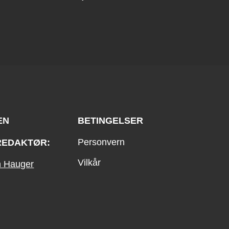
EN
BETINGELSER
Personvern
REDAKTØR:
Vilkår
an Hauger