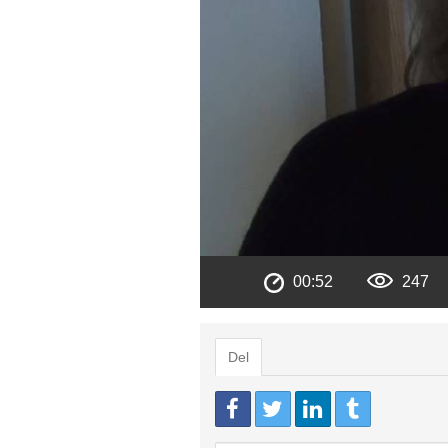
00:52
247
Del