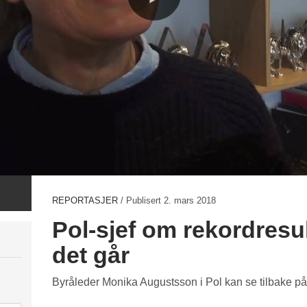
REPORTASJER
/ Publisert
2. mars 2018
Pol-sjef om rekordresul
det går
Byråleder Monika Augustsson i Pol kan se tilbake på et