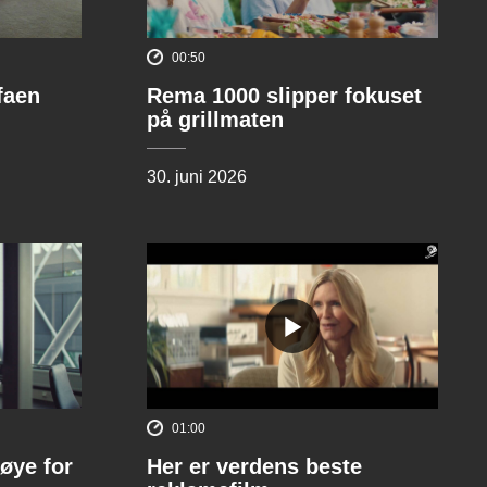
00:50
ofaen
Rema 1000 slipper fokuset
på grillmaten
30. juni 2026
01:00
øye for
Her er verdens beste