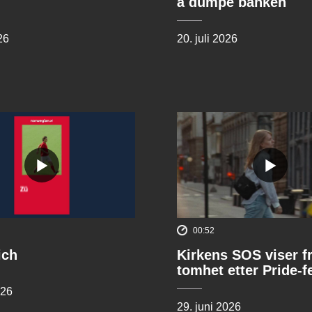
å dumpe banken
26
20. juli 2026
00:52
ich
Kirkens SOS viser f
tomhet etter Pride-f
026
29. juni 2026