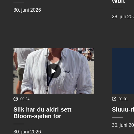
Wolt
30. juni 2026
28. juli 20
00:24
01:01
Slik har du aldri sett
Siuuu-r
Bloom-sjefen før
30. juni 2
30. juni 2026