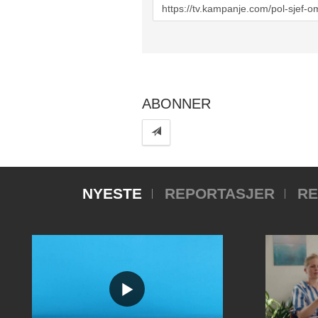
URL
to
share
ABONNER
NYESTE
REPORTASJER
RE