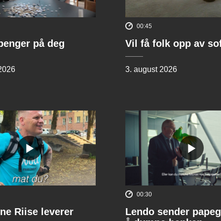
00:45
penger på deg
Vil få folk opp av s
 2026
3. august 2026
00:30
ne Riise leverer
Lendo sender papeg