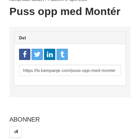
Puss opp med Montér
Del
URL
to
share
ABONNER