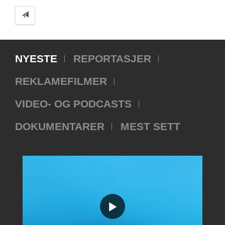
NYESTE
REPORTASJER
REKLAMEFILMER
VIDEO- OG PODCASTS
DOKUMENTARER
MEST SETT