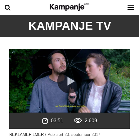
Tog
me
KAMPANJE TV
03:51
2.609
REKLAMEFILMER
/ Publisert
20. september 2017