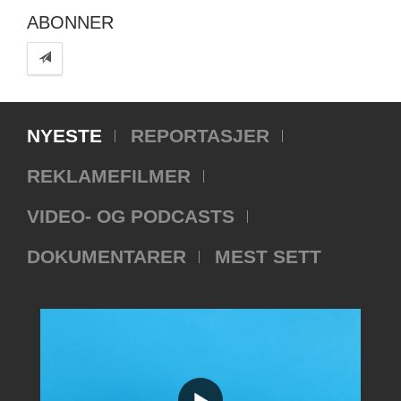
ABONNER
NYESTE
REPORTASJER
REKLAMEFILMER
VIDEO- OG PODCASTS
DOKUMENTARER
MEST SETT