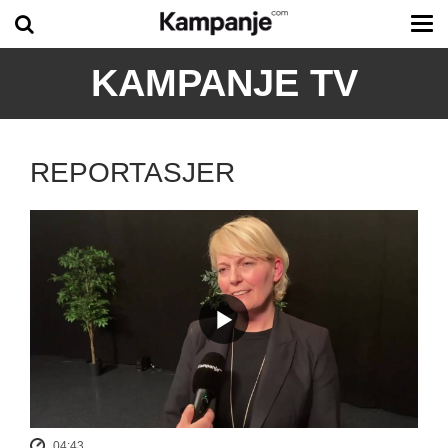
Tog
me
KAMPANJE TV
REPORTASJER
04:43