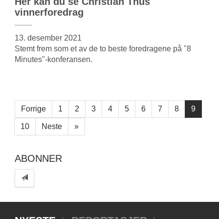
Her kan du se Christian Thus
vinnerforedrag
13. desember 2021
Stemt frem som et av de to beste foredragene på "8
Minutes"-konferansen.
Forrige
1
2
3
4
5
6
7
8
9
10
Neste
»
ABONNER