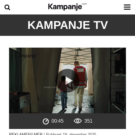
Tog
me
KAMPANJE TV
00:45
351
REKLAMEFILMER
/ Publisert
19. desember 2025