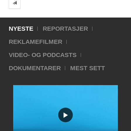
NYESTE
REPORTASJER
REKLAMEFILMER
VIDEO- OG PODCASTS
DOKUMENTARER
MEST SETT