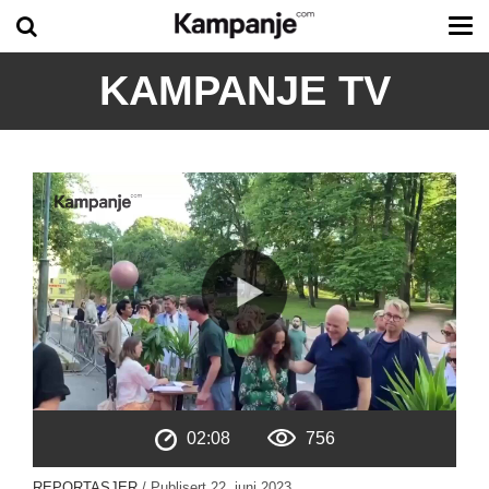
Tog
me
KAMPANJE TV
02:08
756
REPORTASJER
/ Publisert
22. juni 2023