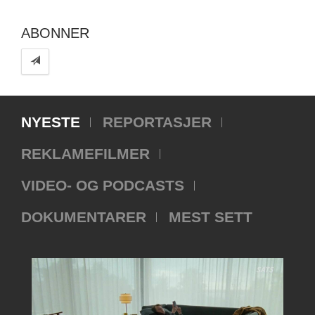
ABONNER
NYESTE
REPORTASJER
REKLAMEFILMER
VIDEO- OG PODCASTS
DOKUMENTARER
MEST SETT