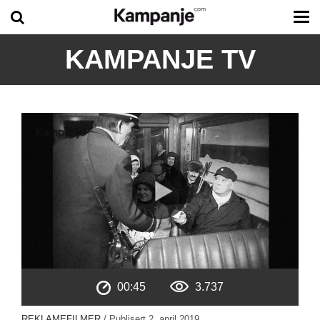
Tog
me
KAMPANJE TV
00:45
3.737
REKLAMEFILMER
/ Publisert
2. april 2019