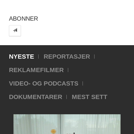
ABONNER
NYESTE
REPORTASJER
REKLAMEFILMER
VIDEO- OG PODCASTS
DOKUMENTARER
MEST SETT