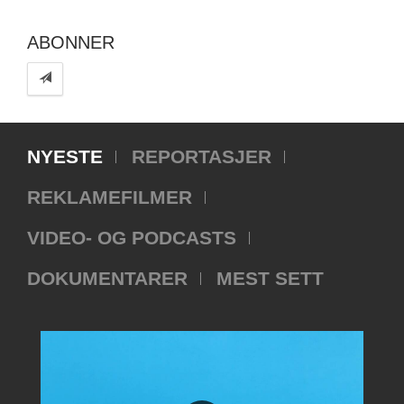
ABONNER
NYESTE
REPORTASJER
REKLAMEFILMER
VIDEO- OG PODCASTS
DOKUMENTARER
MEST SETT