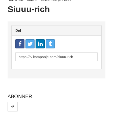
Siuuu-rich
Del
URL
to
share
ABONNER