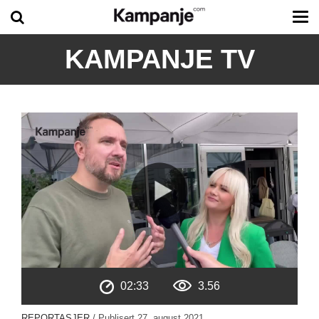
Tog
me
KAMPANJE TV
02:33
3.56
REPORTASJER
/ Publisert
27. august 2021