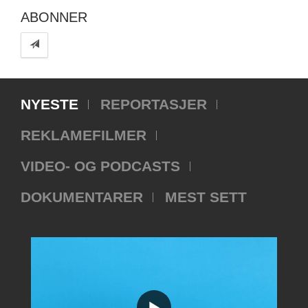
ABONNER
NYESTE
REPORTASJER
REKLAMEFILMER
VIDEO- OG PODCASTS
DOKUMENTARER
MEST SETT