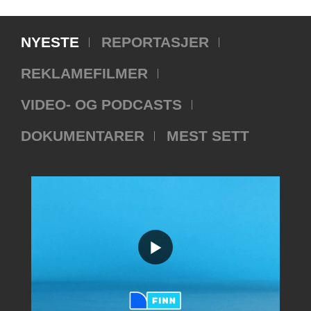
NYESTE
REPORTASJER
REKLAMEFILMER
VIDEO- OG PODCASTS
DOKUMENTARER
MEST SETT