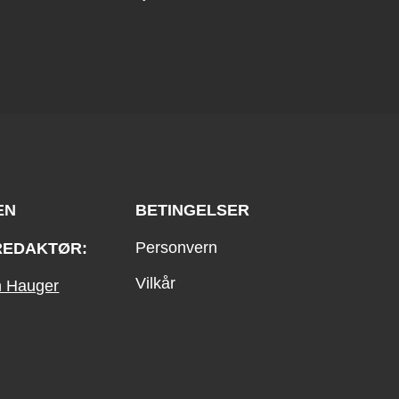
EN
BETINGELSER
Personvern
REDAKTØR:
Vilkår
an Hauger