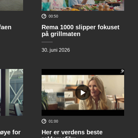
00:50
ofaen
Rema 1000 slipper fokuset
på grillmaten
30. juni 2026
01:00
øye for
Her er verdens beste