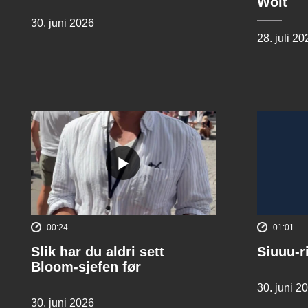
Wolt
30. juni 2026
28. juli 20
00:24
01:01
Slik har du aldri sett
Siuuu-r
Bloom-sjefen før
30. juni 2
30. juni 2026