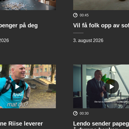
00:45
penger på deg
Vil få folk opp av s
 2026
3. august 2026
00:30
ne Riise leverer
Lendo sender papeg