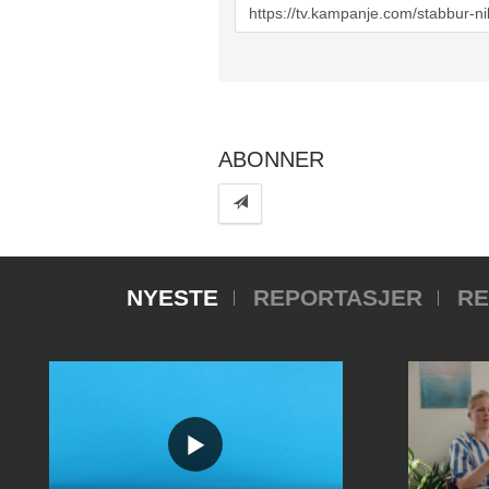
URL
to
share
ABONNER
NYESTE
REPORTASJER
RE