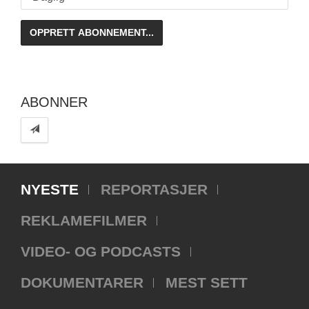
ABONNER
NYESTE
REPORTASJER
REKLAMEFILMER
VIDEO- OG PODCASTS
DOKUMENTARER
MEST SETT