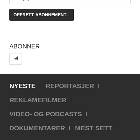
ABONNER
NYESTE
REPORTASJER
REKLAMEFILMER
VIDEO- OG PODCASTS
DOKUMENTARER
MEST SETT