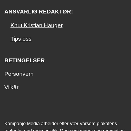
ANSVARLIG REDAKTØR:
Knut Kristian Hauger
Tips oss
BETINGELSER
Personvern
Vilkår
Kampanje Media arbeider etter Vær Varsom-plakatens
regler for god presseskikk. Den som mener seg rammet av