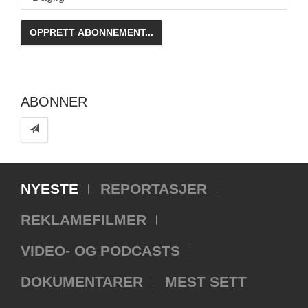
ABONNER
NYESTE
REPORTASJER
REKLAMEFILMER
VIDEO- OG PODCASTS
DOKUMENTARER
MEST SETT