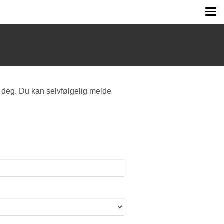
Tog
me
 deg. Du kan selvfølgelig melde