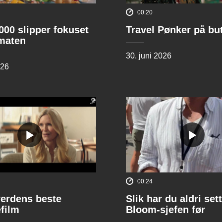
00:20
00 slipper fokuset
Travel Pønker på bu
lmaten
30. juni 2026
026
00:24
verdens beste
Slik har du aldri sett
film
Bloom-sjefen før