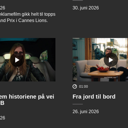
026
30. juni 2026
klamefilm gikk helt til topps
and Prix i Cannes Lions.
01:00
rem historiene på vei
Fra jord til bord
 B
26. juni 2026
026