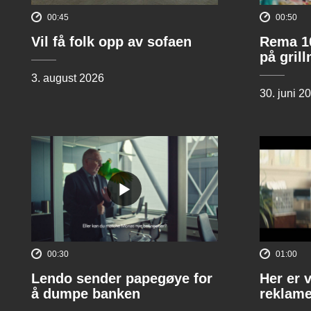
00:45
00:50
Vil få folk opp av sofaen
Rema 10
på gril
3. august 2026
30. juni 2
00:30
01:00
Lendo sender papegøye for
Her er 
å dumpe banken
reklame