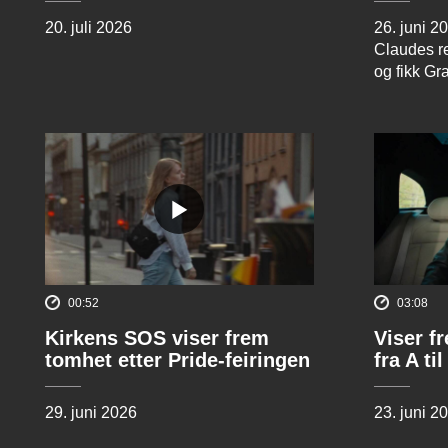
20. juli 2026
26. juni 2
Claudes re
og fikk Gr
00:52
03:08
Kirkens SOS viser frem
Viser f
tomhet etter Pride-feiringen
fra A til
29. juni 2026
23. juni 2