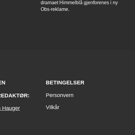
dramaet Himmelblå gjenforenes i ny
Obs-reklame.
EN
BETINGELSER
Personvern
REDAKTØR:
Vilkår
an Hauger