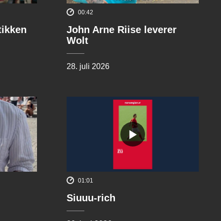
00:42
tikken
John Arne Riise leverer
Wolt
28. juli 2026
01:01
Siuuu-rich