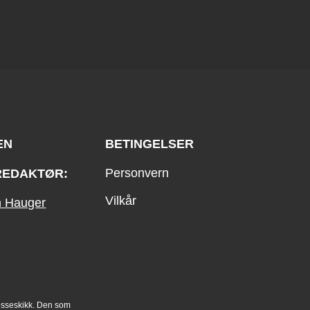
EN
BETINGELSER
Personvern
REDAKTØR:
Vilkår
an Hauger
esseskikk. Den som