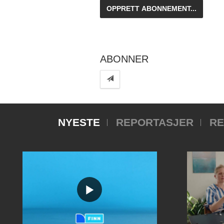
ABONNER
NYESTE
REPORTASJER
RE