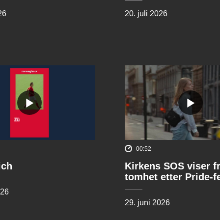
26
20. juli 2026
00:52
ich
Kirkens SOS viser f
tomhet etter Pride-f
026
29. juni 2026