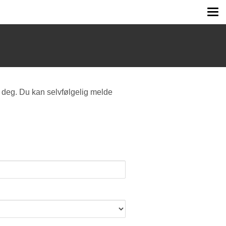
Tog
me
 deg. Du kan selvfølgelig melde