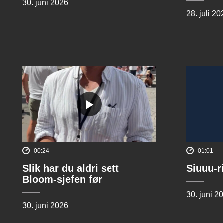
30. juni 2026
28. juli 20
00:24
01:01
Slik har du aldri sett
Siuuu-r
Bloom-sjefen før
30. juni 2
30. juni 2026