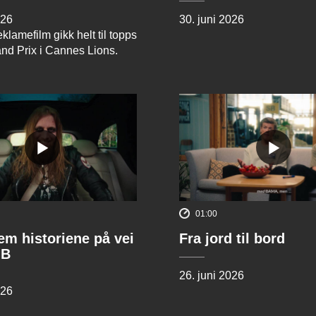
026
30. juni 2026
klamefilm gikk helt til topps
and Prix i Cannes Lions.
01:00
rem historiene på vei
Fra jord til bord
 B
26. juni 2026
026