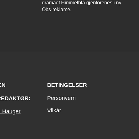
dramaet Himmelblå gjenforenes i ny
Obs-reklame.
EN
BETINGELSER
Personvern
REDAKTØR:
Vilkår
an Hauger