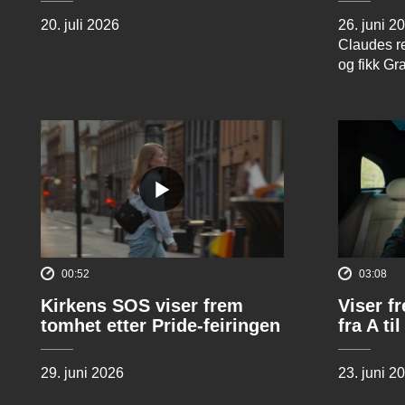
20. juli 2026
26. juni 2
Claudes re
og fikk Gr
00:52
03:08
Kirkens SOS viser frem
Viser f
tomhet etter Pride-feiringen
fra A til
29. juni 2026
23. juni 2