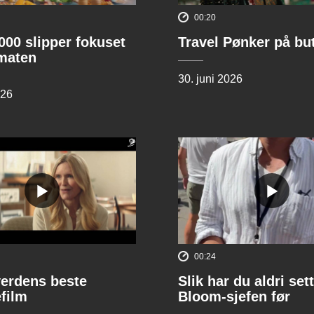
00:20
00 slipper fokuset
Travel Pønker på bu
lmaten
30. juni 2026
026
00:24
verdens beste
Slik har du aldri sett
film
Bloom-sjefen før