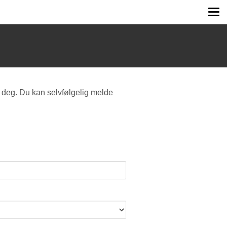
Tog
me
 deg. Du kan selvfølgelig melde