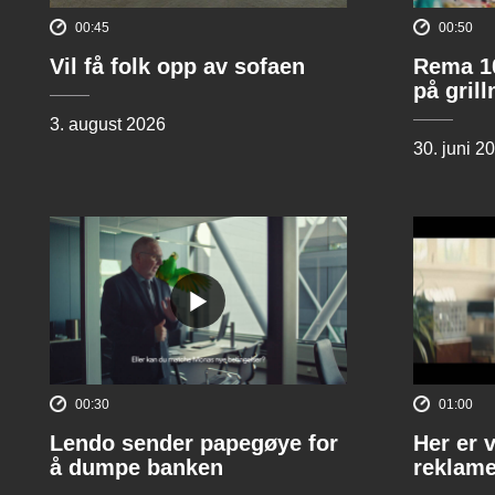
00:45
00:50
Vil få folk opp av sofaen
Rema 10
på gril
3. august 2026
30. juni 2
00:30
01:00
Lendo sender papegøye for
Her er 
å dumpe banken
reklame