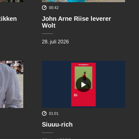
00:42
tikken
John Arne Riise leverer
Wolt
28. juli 2026
01:01
Siuuu-rich