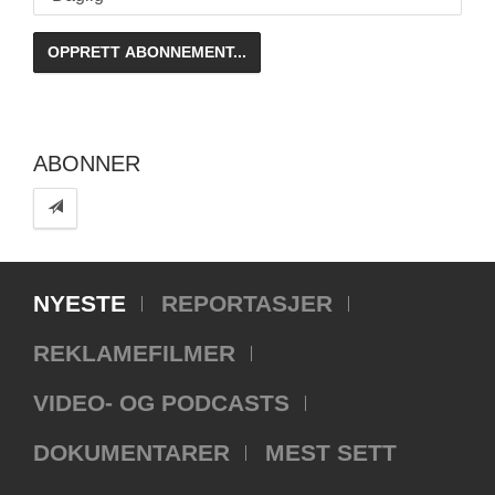
ABONNER
NYESTE
REPORTASJER
REKLAMEFILMER
VIDEO- OG PODCASTS
DOKUMENTARER
MEST SETT