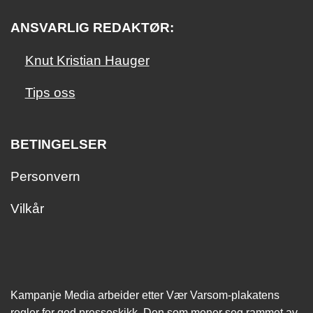
ANSVARLIG REDAKTØR:
Knut Kristian Hauger
Tips oss
BETINGELSER
Personvern
Vilkår
Kampanje Media arbeider etter Vær Varsom-plakatens
regler for god presseskikk. Den som mener seg rammet av