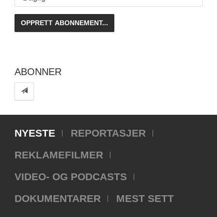
ABONNER
NYESTE
REPORTASJER
REKLAMEFILMER
VIDEO- OG PODCASTS
DOKUMENTARER
MEST SETT