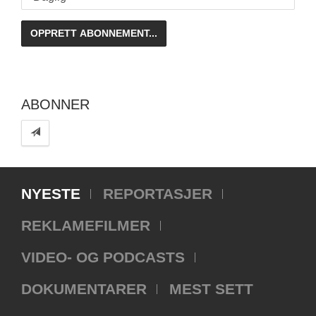
ABONNER
NYESTE
REPORTASJER
REKLAMEFILMER
VIDEO- OG PODCASTS
DOKUMENTARER
MEST SETT