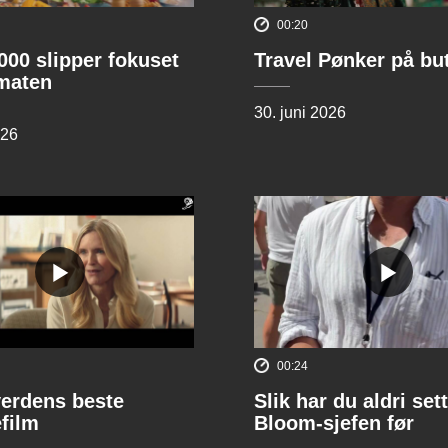
00:20
00 slipper fokuset
Travel Pønker på bu
lmaten
30. juni 2026
026
00:24
verdens beste
Slik har du aldri sett
film
Bloom-sjefen før