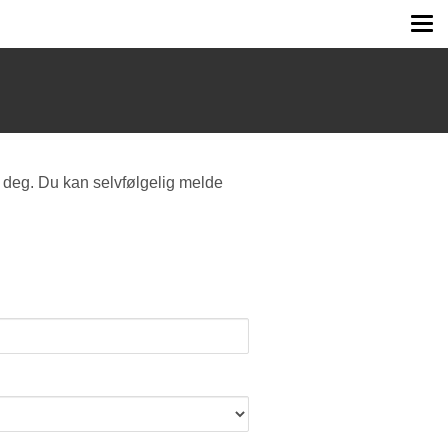
Tog
me
 deg. Du kan selvfølgelig melde