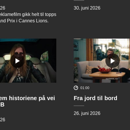
026
30. juni 2026
klamefilm gikk helt til topps
and Prix i Cannes Lions.
01:00
rem historiene på vei
Fra jord til bord
 B
26. juni 2026
026