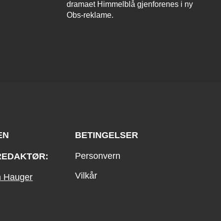
dramaet Himmelblå gjenforenes i ny
Obs-reklame.
EN
BETINGELSER
Personvern
REDAKTØR:
Vilkår
an Hauger