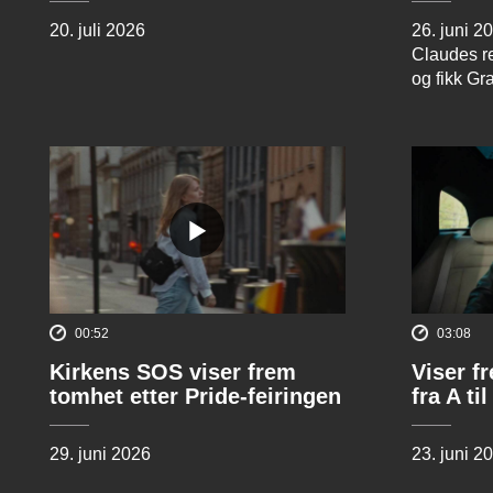
20. juli 2026
26. juni 2
Claudes re
og fikk Gr
00:52
03:08
Kirkens SOS viser frem
Viser f
tomhet etter Pride-feiringen
fra A til
29. juni 2026
23. juni 2