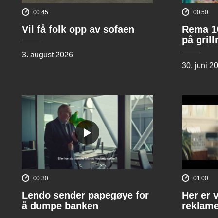
00:45
00:50
Vil få folk opp av sofaen
Rema 10
på gril
3. august 2026
30. juni 2
00:30
01:00
Lendo sender papegøye for
Her er 
å dumpe banken
reklame