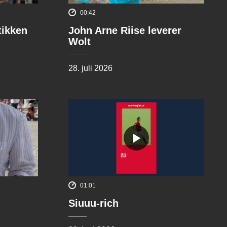
00:42
tikken
John Arne Riise leverer
Wolt
28. juli 2026
01:01
Siuuu-rich