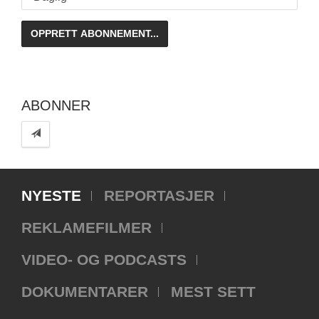
ABONNER
NYESTE
REPORTASJER
REKLAMEFILMER
VIDEO- OG PODCASTS
DOKUMENTARER
MEST SETT