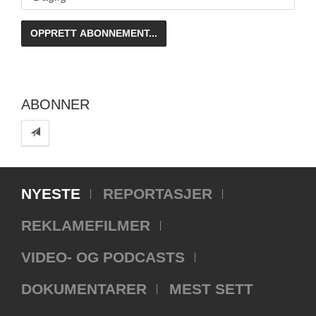
ABONNER
NYESTE
REPORTASJER
REKLAMEFILMER
VIDEO- OG PODCASTS
DOKUMENTARER
MEST SETT