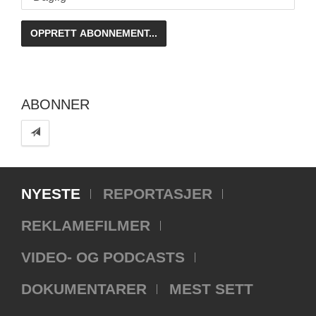
ABONNER
NYESTE
REPORTASJER
REKLAMEFILMER
VIDEO- OG PODCASTS
DOKUMENTARER
MEST SETT