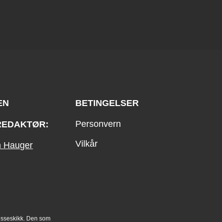
EN
BETINGELSER
Personvern
REDAKTØR:
Vilkår
an Hauger
esseskikk. Den som