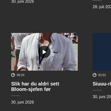
30. juni 2026
28. juli 20
00:24
01:01
Slik har du aldri sett
Siuuu-r
Bloom-sjefen før
30. juni 2
30. juni 2026