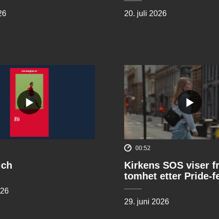
26
20. juli 2026
00:52
ich
Kirkens SOS viser f
tomhet etter Pride-f
026
29. juni 2026