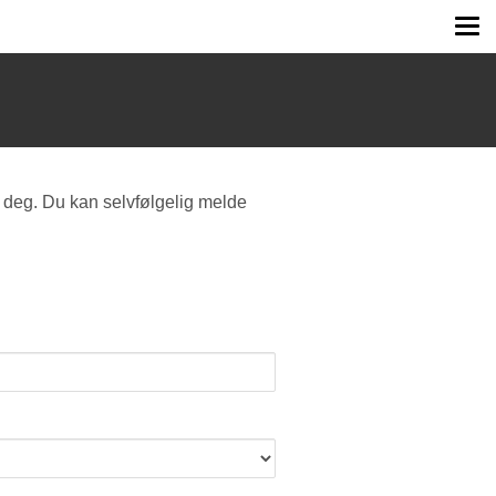
Tog
me
 deg. Du kan selvfølgelig melde