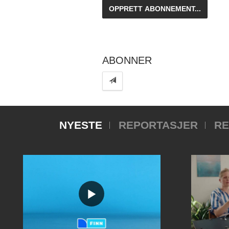
ABONNER
NYESTE
REPORTASJER
RE