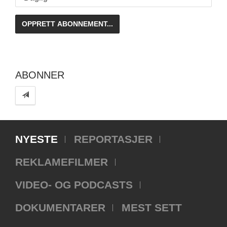
ABONNER
NYESTE
REPORTASJER
REKLAMEFILMER
VIDEO- OG PODCASTS
DOKUMENTARER
MEST SETT