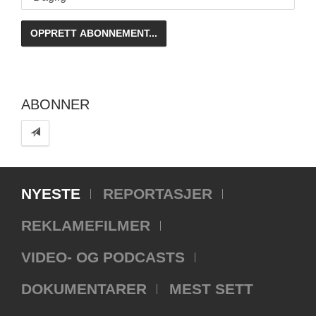
ABONNER
NYESTE
REPORTASJER
REKLAMEFILMER
VIDEO- OG PODCASTS
DOKUMENTARER
MEST SETT