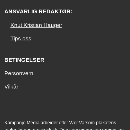
ANSVARLIG REDAKTØR:
Knut Kristian Hauger
Tips oss
BETINGELSER
Personvern
Vilkår
Kampanje Media arbeider etter Vær Varsom-plakatens
regler for god presseskikk. Den som mener seg rammet av