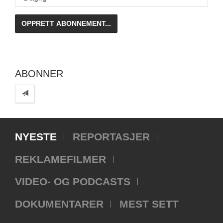
ABONNER
NYESTE
REPORTASJER
REKLAMEFILMER
VIDEO- OG PODCASTS
DOKUMENTARER
MEST SETT