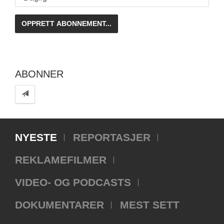
ABONNER
NYESTE
REPORTASJER
REKLAMEFILMER
VIDEO- OG PODCASTS
DOKUMENTARER
MEST SETT