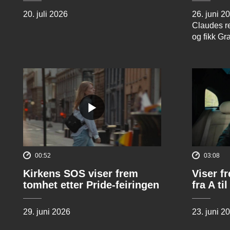
20. juli 2026
26. juni 2
Claudes re
og fikk Gr
00:52
03:08
Kirkens SOS viser frem
Viser f
tomhet etter Pride-feiringen
fra A til
29. juni 2026
23. juni 2