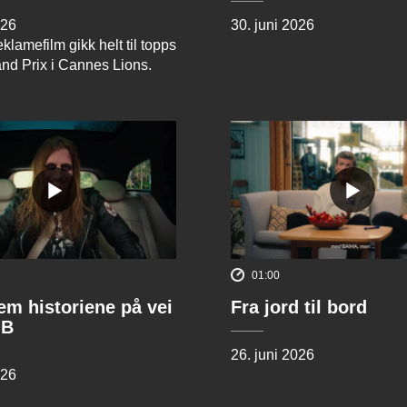
026
30. juni 2026
klamefilm gikk helt til topps
and Prix i Cannes Lions.
01:00
rem historiene på vei
Fra jord til bord
 B
26. juni 2026
026