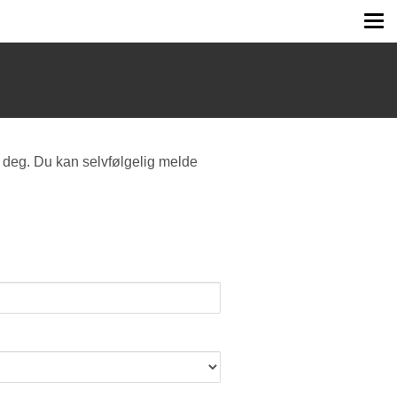
Tog
me
 deg. Du kan selvfølgelig melde