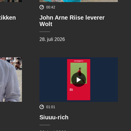
00:42
tikken
John Arne Riise leverer
Wolt
28. juli 2026
01:01
Siuuu-rich