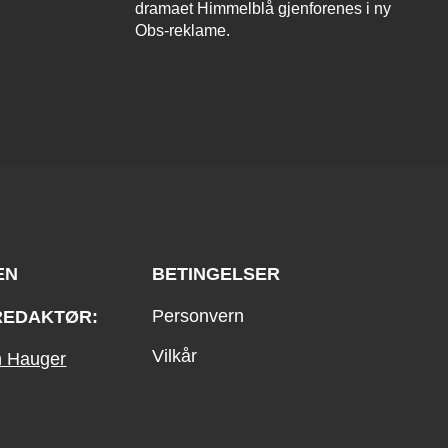
dramaet Himmelblå gjenforenes i ny
Obs-reklame.
EN
BETINGELSER
Personvern
REDAKTØR:
Vilkår
an Hauger