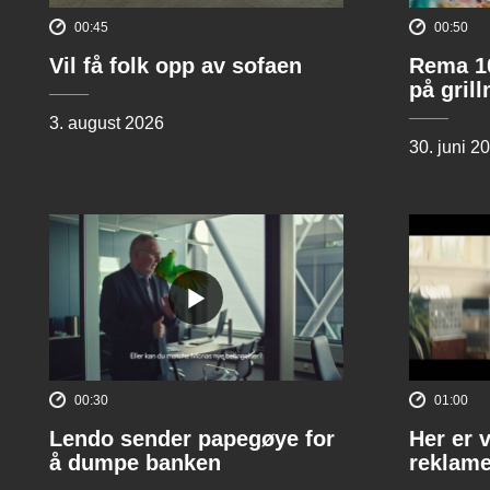
00:45
00:50
Vil få folk opp av sofaen
Rema 10
på gril
3. august 2026
30. juni 2
00:30
01:00
Lendo sender papegøye for
Her er 
å dumpe banken
reklame