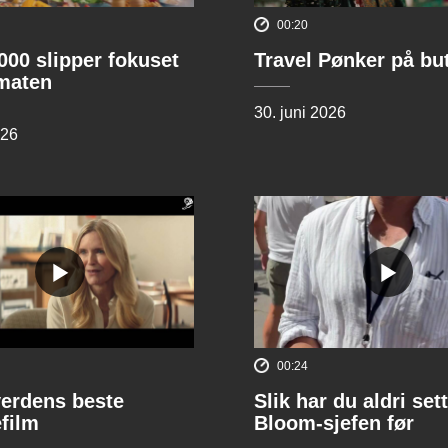
00:20
00 slipper fokuset
Travel Pønker på bu
lmaten
30. juni 2026
026
00:24
verdens beste
Slik har du aldri sett
film
Bloom-sjefen før