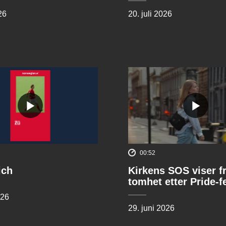
26
20. juli 2026
00:52
ich
Kirkens SOS viser f
tomhet etter Pride-f
026
29. juni 2026