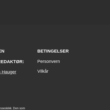
EN
BETINGELSER
Personvern
REDAKTØR:
Vilkår
an Hauger
esseskikk. Den som