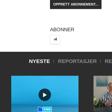
ABONNER
NYESTE
REPORTASJER
RE