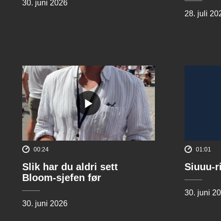
30. juni 2026
28. juli 20
00:24
01:01
Slik har du aldri sett
Siuuu-r
Bloom-sjefen før
30. juni 2
30. juni 2026