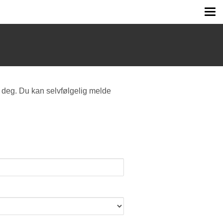
Tog
me
 deg. Du kan selvfølgelig melde