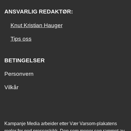
ANSVARLIG REDAKTØR:
Knut Kristian Hauger
Tips oss
BETINGELSER
Personvern
Vilkår
Kampanje Media arbeider etter Vær Varsom-plakatens
regler for god presseskikk. Den som mener seg rammet av