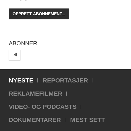
ABONNER
NYESTE
REPORTASJER
REKLAMEFILMER
VIDEO- OG PODCASTS
DOKUMENTARER
MEST SETT