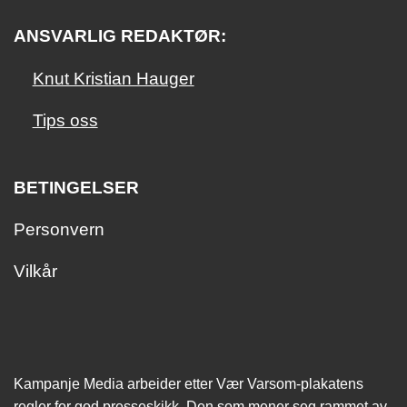
ANSVARLIG REDAKTØR:
Knut Kristian Hauger
Tips oss
BETINGELSER
Personvern
Vilkår
Kampanje Media arbeider etter Vær Varsom-plakatens
regler for god presseskikk. Den som mener seg rammet av