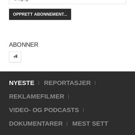
ABONNER
NYESTE
REPORTASJER
REKLAMEFILMER
VIDEO- OG PODCASTS
DOKUMENTARER
MEST SETT