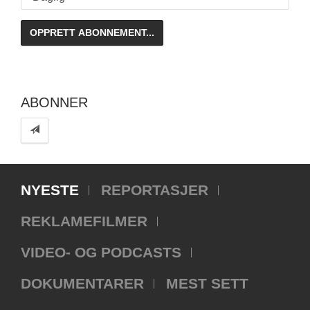
ABONNER
NYESTE
REPORTASJER
REKLAMEFILMER
VIDEO- OG PODCASTS
DOKUMENTARER
MEST SETT