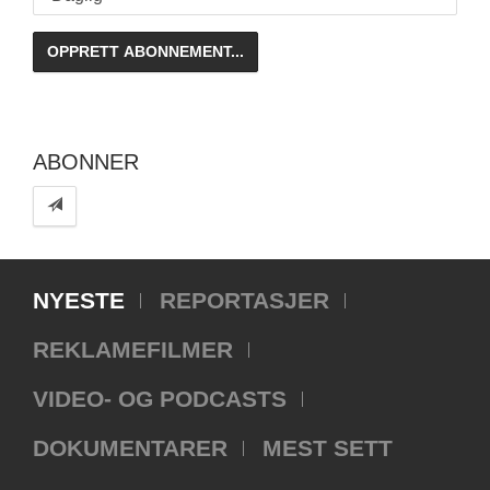
ABONNER
NYESTE
REPORTASJER
REKLAMEFILMER
VIDEO- OG PODCASTS
DOKUMENTARER
MEST SETT